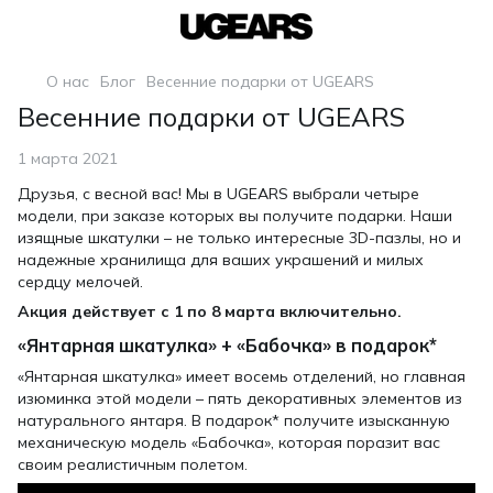
О нас
Блог
Весенние подарки от UGEARS
Весенние подарки от UGEARS
1 марта 2021
Друзья, с весной вас! Мы в UGEARS выбрали четыре
модели, при заказе которых вы получите подарки. Наши
изящные шкатулки – не только интересные 3D-пазлы, но и
надежные хранилища для ваших украшений и милых
сердцу мелочей.
Акция действует с 1 по 8 марта включительно.
«Янтарная шкатулка» + «Бабочка» в подарок*
«Янтарная шкатулка» имеет восемь отделений, но главная
изюминка этой модели – пять декоративных элементов из
натурального янтаря. В подарок* получите изысканную
механическую модель «Бабочка», которая поразит вас
своим реалистичным полетом.