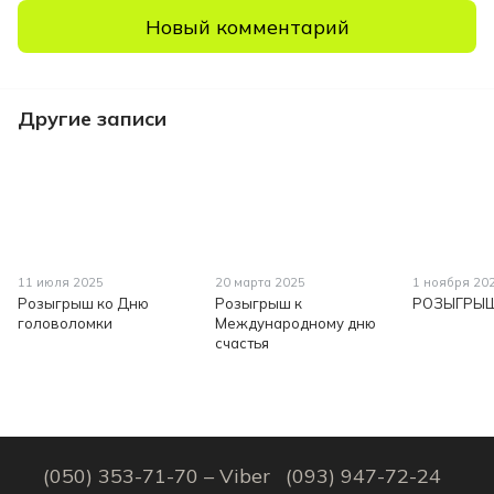
Новый комментарий
Другие записи
11 июля 2025
20 марта 2025
1 ноября 20
Розыгрыш ко Дню
Розыгрыш к
РОЗЫГРЫШ
головоломки
Международному дню
счастья
(050) 353-71-70 – Viber
(093) 947-72-24