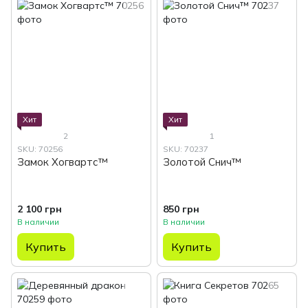
Хит
Хит
2
1
SKU: 70256
SKU: 70237
Замок Хогвартс™
Золотой Снич™
2 100 грн
850 грн
В наличии
В наличии
Купить
Купить