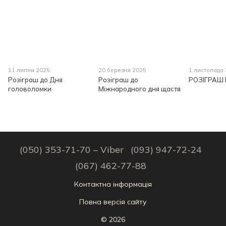
11 липня 2025
20 березня 2025
1 листопада
Розіграш до Дня
Розіграш до
РОЗІГРАШ 
головоломки
Міжнародного дня щастя
(050) 353-71-70 – Viber
(093) 947-72-24
(067) 462-77-88
Контактна інформація
Повна версія сайту
© 2026