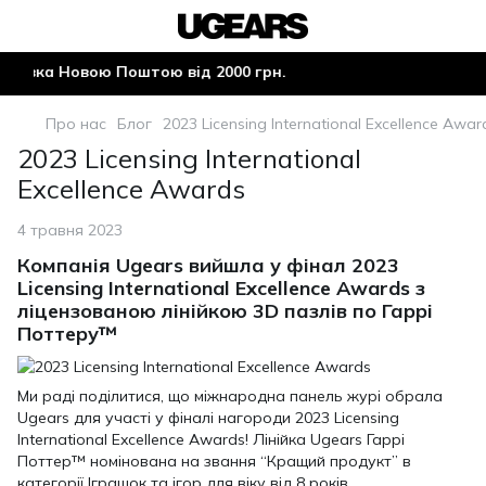
тавка Новою Поштою від 2000 грн.
Про нас
Блог
2023 Licensing International Excellence Awar
2023 Licensing International
Excellence Awards
4 травня 2023
Компанія Ugears вийшла у фінал 2023
Licensing International Excellence Awards з
ліцензованою лінійкою 3D пазлів по Гаррі
Поттеру™
Ми раді поділитися, що міжнародна панель журі обрала
Ugears для участі у фіналі нагороди 2023 Licensing
International Excellence Awards! Лінійка Ugears Гаррі
Поттер™ номінована на звання “Кращий продукт” в
категорії Іграшок та ігор для віку від 8 років.