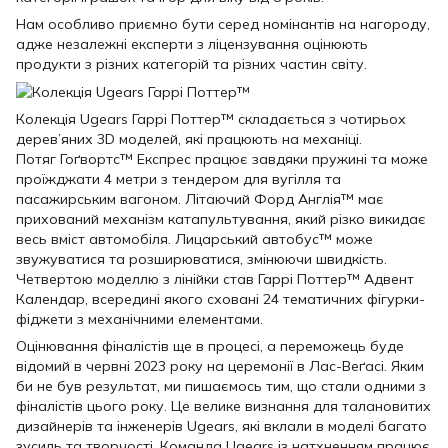
Нам особливо приємно бути серед номінантів на нагороду,
адже незалежні експерти з ліцензування оцінюють
продукти з різних категорій та різних частин світу.
Колекція Ugears Гаррі Поттер™ складається з чотирьох
дерев’яних 3D моделей, які працюють на механіці.
Потяг Гоґвортс™ Експрес працює завдяки пружині та може
проїжджати 4 метри з тендером для вугілля та
пасажирським вагоном. Літаючий Форд Англія™ має
прихований механізм катапультування, який різко викидає
весь вміст автомобіля. Лицарський автобус™ може
звужуватися та розширюватися, змінюючи швидкість.
Четвертою моделлю з лінійки став Гаррі Поттер™ Адвент
Календар, всередині якого сховані 24 тематичних фігурки-
фіджети з механічними елементами.
Оцінювання фіналістів ще в процесі, а переможець буде
відомий в червні 2023 року на церемонії в Лас-Веґасі. Яким
би не був результат, ми пишаємось тим, що стали одними з
фіналістів цього року. Це велике визнання для талановитих
дизайнерів та інженерів Ugears, які вклали в моделі багато
зусиль та творчості. Команда Ugears із натхненням працює