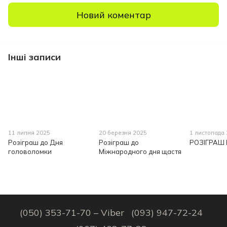
Новий коментар
Інші записи
11 липня 2025
20 березня 2025
1 листопада
Розіграш до Дня
Розіграш до
РОЗІГРАШ 
головоломки
Міжнародного дня щастя
(050) 353-71-70 – Viber
(093) 947-72-24