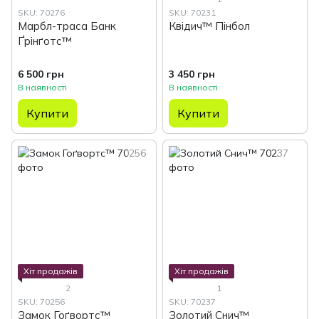
SKU: 70276
SKU: 70231
Марбл-траса Банк
Квідич™ Пінбол
Ґрінґотс™
6 500 грн
3 450 грн
В наявності
В наявності
Купити
Купити
Хіт продажів
Хіт продажів
2
1
SKU: 70256
SKU: 70237
Замок Гоґвортс™
Золотий Снич™