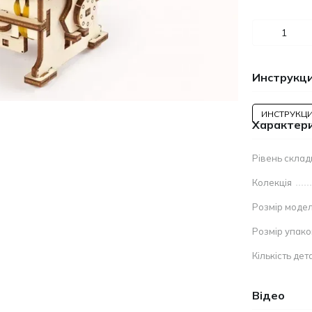
Инструкци
ИНСТРУКЦИ
Характер
Рівень склад
Колекція
Розмір модел
Розмір упак
Кількість дет
Відео