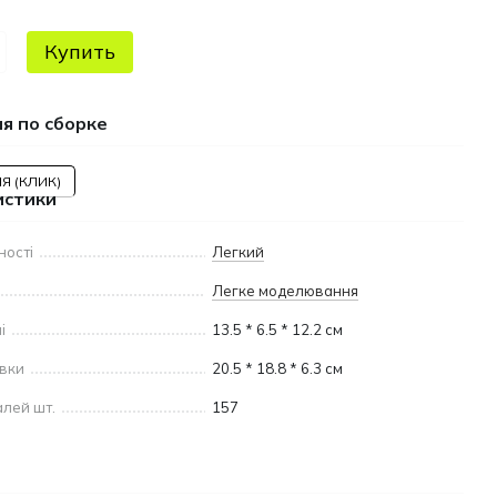
Купить
я по сборке
Я (КЛИК)
истики
ності
Легкий
Легке моделювання
і
13.5 * 6.5 * 12.2 см
овки
20.5 * 18.8 * 6.3 см
алей шт.
157