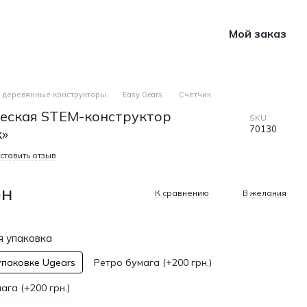
Мой заказ
 деревянные конструкторы
Easy Gears
Счетчик
еская STEM-конструктор
SKU
70130
к»
ставить отзыв
рн
К сравнению
В желания
 упаковка
упаковке Ugears
Ретро бумага (+200 грн.)
га (+200 грн.)