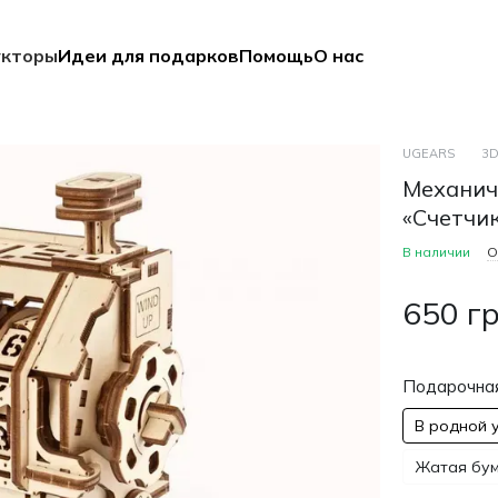
укторы
Идеи для подарков
Помощь
О нас
UGEARS
3D
Механич
«Счетчи
В наличии
О
650 г
Подарочная
В родной 
Жатая бума