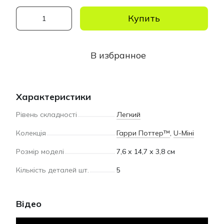
Купить
В избранное
Характеристики
Рівень складності
Легкий
Колекція
Гарри Поттер™
,
U-Міні
Розмір моделі
7,6 х 14,7 х 3,8 см
Кількість деталей шт.
5
Відео