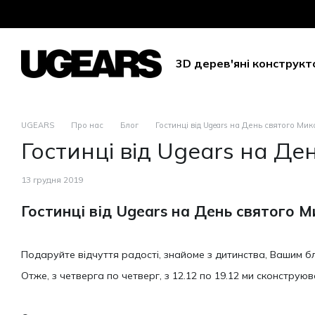
Перейти до основного контенту
Безкоштовна доставка
3D дерев'яні конструкт
UGEARS
Про нас
Блог
Гостинці від Ugears на День святого Ми
Гостинці від Ugears на Де
13 грудня 2019
Гостинці від Ugears на День святого 
Подаруйте відчуття радості, знайоме з дитинства, Вашим б
Отже, з четверга по четверг, з 12.12 по 19.12 ми сконстру