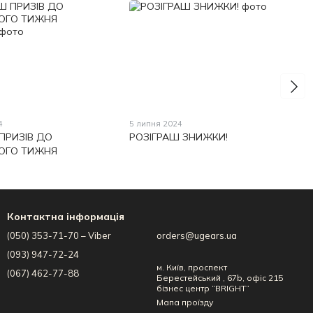
4
5 липня 2024
ПРИЗІВ ДО
РОЗІГРАШ ЗНИЖКИ!
ЬОГО ТИЖНЯ
Контактна інформація
(050) 353-71-70 – Viber
orders@ugears.ua
(093) 947-72-24
м. Київ, проспект
(067) 462-77-88
Берестейський , 67b, офіс 215
бізнес центр “BRIGHT”
Мапа проїзду