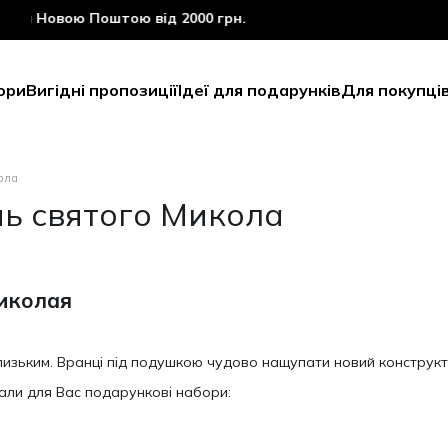
 Новою Поштою від 2000 грн.
ори
Вигідні пропозиції
Ідеї для подарунків
Для покупці
кола
нь святого Микола
Миколая
лизьким. Вранці під подушкою чудово нащупати новий конструкто
ювали для Вас подарункові набори: