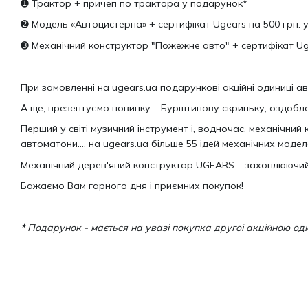
➊ Трактор + причеп по трактора у подарунок*
➋ Модель «Автоцистерна» + сертифікат Ugears на 500 грн. 
➌ Механічний конструктор "Пожежне авто" + сертифікат Uge
При замовленні на ugears.ua подарункові акційні одиниці 
А ще, презентуємо новинку – Бурштинову скриньку, оздобле
Перший у світі музичний інструмент і, водночас, механічний к
автоматони…. на ugears.ua більше 55 ідей механічних моделей
Механічний дерев'яний конструктор UGEARS – захоплюючий п
Бажаємо Вам гарного дня і приємних покупок!
*
Подарунок - мається на увазі покупка другої акційною один