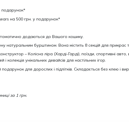
у подарунок*
ars на 500 грн. у подарунок*
автоматично додаються до Вашого кошику.
ну натуральним бурштином. Вона містить 8 секцій для прикрас 
онструктор – Колісна ліра (Харді-Гарді), поїзди, спортивні авто, 
 і колекція унікальних девайсів для настільних ігор.
одарунок для дорослих і підлітків. Cкладається без клею і вир
иці за 1 грн.