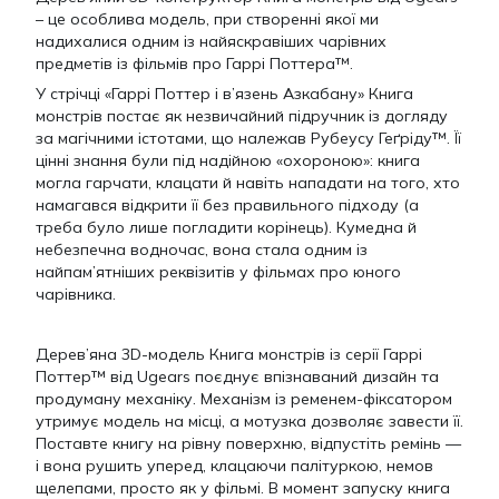
– це особлива модель, при створенні якої ми
надихалися одним із найяскравіших чарівних
предметів із фільмів про Гаррі Поттера™.
У стрічці «Гаррі Поттер і в’язень Азкабану» Книга
монстрів постає як незвичайний підручник із догляду
за магічними істотами, що належав Рубеусу Геґріду™. Її
цінні знання були під надійною «охороною»: книга
могла гарчати, клацати й навіть нападати на того, хто
намагався відкрити її без правильного підходу (а
треба було лише погладити корінець). Кумедна й
небезпечна водночас, вона стала одним із
найпам’ятніших реквізитів у фільмах про юного
чарівника.
Дерев’яна 3D-модель Книга монстрів із серії Гаррі
Поттер™ від Ugears поєднує впізнаваний дизайн та
продуману механіку. Механізм із ременем-фіксатором
утримує модель на місці, а мотузка дозволяє завести її.
Поставте книгу на рівну поверхню, відпустіть ремінь —
і вона рушить уперед, клацаючи палітуркою, немов
щелепами, просто як у фільмі. В момент запуску книга