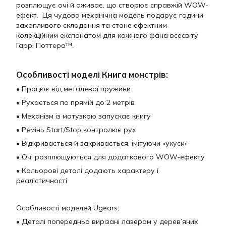
розплющує очі й оживає, що створює справжій WOW-
ефект. Ця чудова механічна модель подарує години
захопливого складання та стане ефектним
колекційним експонатом для кожного фана всесвіту
Гаррі Поттера™.
Особливості моделі Книга монстрів:
• Працює від металевої пружини
• Рухається по прямій до 2 метрів
• Механізм із мотузкою запускає книгу
• Ремінь Start/Stop контролює рух
• Відкривається й закривається, імітуючи «укуси»
• Очі розплющуються для додаткового WOW-ефекту
• Кольорові деталі додають характеру і
реалістичності
Особливості моделей Ugears:
• Деталі попередньо вирізані лазером у дерев’яних