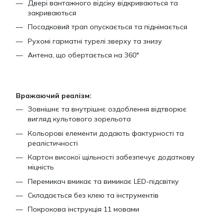
Двері вантажного відсіку відкриваються та
закриваються
Посадковий трап опускається та піднімається
Рухомі гарматні турелі зверху та знизу
Антена, що обертається на 360°
Вражаючий реалізм:
Зовнішнє та внутрішнє оздоблення відтворює
вигляд культового зорельота
Кольорові елементи додають фактурності та
реалістичності
Картон високої щільності забезпечує додаткову
міцність
Перемикач вмикає та вимикає LED-підсвітку
Складається без клею та інструментів
Покрокова інструкція 11 мовами