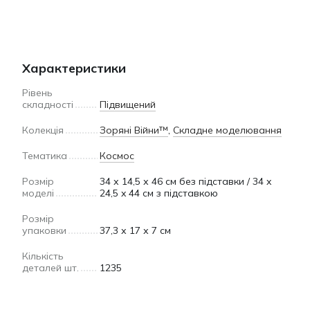
Характеристики
Рівень
складності
Підвищений
Колекція
Зоряні Війни™
,
Складне моделювання
Тематика
Космос
Розмір
34 х 14,5 х 46 см без підставки / 34 x
моделі
24,5 x 44 см з підставкою
Розмір
упаковки
37,3 х 17 х 7 см
Кількість
деталей шт.
1235