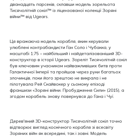
дванадцять парсеків, склавши модель зорельота
Тисячолітній сокіл™ із ліцензованої колекції Зоряні
війни™ від Ugears.
Ця вражаюча модель корабля, яким керували
улюблені контрабандисти Ган Соло і Чубакка, у
масштабі 1:75 – найбільший і найдеталізованіший 3D-
конструктор в історії Ugears. Зореліт Тисячолітній сокіл
був ключовим учасником найважливіших битв проти
Галактичної Імперії та пройшов через руки багатьох
злочинців, поки його зрештою не викрала і не
пілотувала Рей Скайвокер у сьомому епізоді
франшизи «Зоряні війни. Пробудження Сили» (2015), а
згодом корабель знову повернувся до Гана і Чуї.
Дерев'яний 3D-конструктор Тисячолітній сокіл точно
відтворює вигляд космічного корабля зі всесвіту
Зоряних війн як всередині, так і зовні. Модель