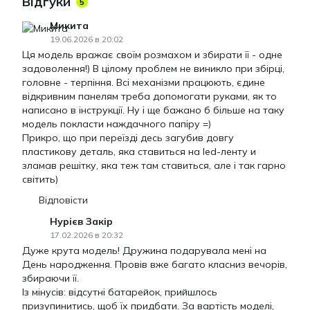
Відгуки
5
Микита
19.06.2026 в 20:02
Ця модель вражає своїм розмахом и збирати її - одне
задоволення!) В цілому проблем не виникло при збірці,
головне - терпіння. Всі механізми працюють, єдине
відкривним панелям треба допомогати руками, як то
написано в інструкції. Ну і ще бажано б більше на таку
модель покласти наждачного папіру =)
Прикро, що при переїзді десь загубив довгу
пластикову деталь, яка ставиться на led-ленту и
зламав решітку, яка теж там ставиться, але і так гарно
світить)
Відповісти
Нурієв Закір
17.02.2026 в 20:32
Дуже крута модель! Дружина подарувала мені на
День народження. Провів вже багато класниз вечорів,
збираючи її.
Із мінусів: відсутні батарейок, прийшлось
призупинитись, щоб їх придбати. За вартість моделі,