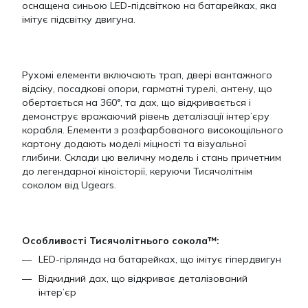
оснащена синьою LED-підсвіткою на батарейках, яка
імітує підсвітку двигуна.
Рухомі елементи включають трап, двері вантажного
відсіку, посадкові опори, гарматні турелі, антену, що
обертається на 360°, та дах, що відкривається і
демонструє вражаючий рівень деталізації інтер’єру
корабля. Елементи з розфарбованого високощільного
картону додають моделі міцності та візуальної
глибини. Склади цю величну модель і стань причетним
до легендарної кіноісторії, керуючи Тисячолітнім
соколом від Ugears.
Особливості Тисячолітнього сокола™:
LED-гірлянда на батарейках, що імітує гіпердвигун
Відкидний дах, що відкриває деталізований
інтер’єр