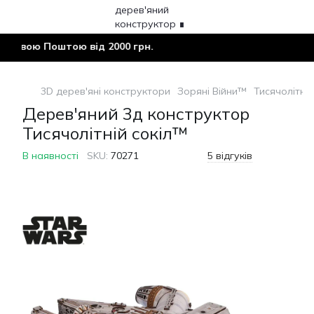
вою Поштою від 2000 грн.
3D дерев'яні конструктори
Зоряні Війни™
Тисячолітній
Дерев'яний 3д конструктор
Тисячолітній сокіл™
В наявності
SKU:
70271
5 відгуків