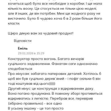
хочеться щоб було все необхідне з коробки. І ще мала
кількість воску. Це стосується не тільки цією моделі,
але й інших, де він потрібен. Мені ще жодного разу не
вистачило. Було б чудово хоча б в 2 рази більше його
класти.
Щиро дякую вам за чудовий продукт!
Відповісти
Еміль
29.01.2026 в 15:29
Конструктор просто вогонь. Багато вечорів
суцільного задоволення. Фанатам саги однозначно
сподобається
Про мінусам: забагато паперових деталей. Хотілось б
щоб він був суцільно деревʼяний - і пофіг скільки б він
тоді коштував від цього))))))
Другий мінус: це конструкція з відкриванням даху.
Вона погано продумана. В повному зборі противиться
відкриватись з легкістю. Перебрав все, перевірив
(зібрано правильно) - все одно
В усьому іншому - це топ просто