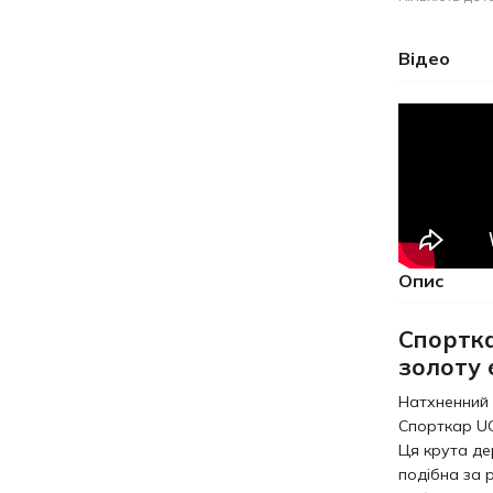
Відео
Опис
Спортка
золоту 
Натхненний 
Спорткар UG
Ця крута де
подібна за 