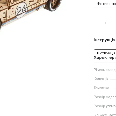
Жатий папі
Інструкція
ІНСТРУКЦІЯ
Характер
Рівень склад
Колекція
Тематика
Розмір модел
Розмір упак
Кількість дет