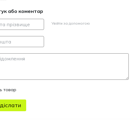
ься без клею та інструментів
гук або коментар
ана покрокова інструкція 11 мовами
Увійти за допомогою
ть товар
діслати