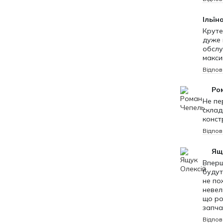
спорткара, 
Ідеальний п
Ільїн
дизайн!
Круте
дуже 
Особливост
обслу
макси
двомісне
Відпов
функціон
нейтраль
Ро
багатова
Не пе
склад
пружинн
констр
рухомі к
Відпов
знімний 
Ящ
рухомі п
Вперш
будут
Інші особли
не по
невел
функціо
що ро
аеродина
запча
Відпов
блакитна