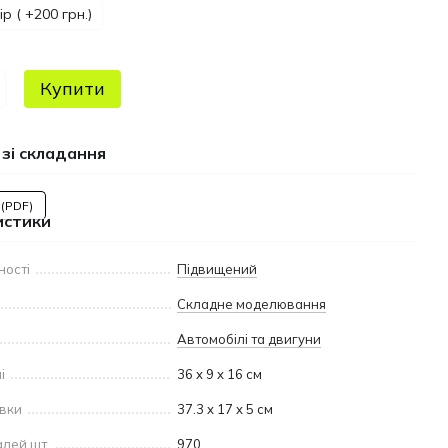
р ( +200 грн.)
Купити
 зі складання
 (PDF)
истики
ності
Підвищений
Складне моделювання
Автомобілі та двигуни
і
36 x 9 x 16 см
овки
37.3 x 17 x 5 см
алей шт.
970