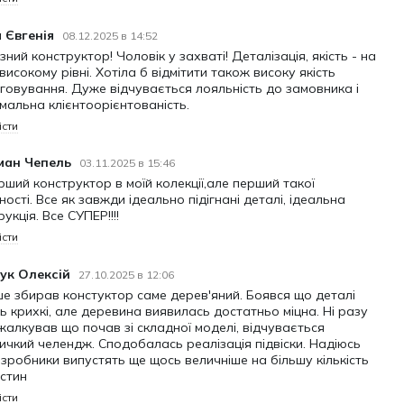
завжди готового до найекстремальніших перегонів.
одарунок для всіх, хто цінує особливий автомобільний
а Євгенія
08.12.2025 в 14:52
зний конструктор! Чоловік у захваті! Деталізація, якість - на
високому рівні. Хотіла б відмітити також високу якість
і Спорткара UGT-24:
говування. Дуже відчувається лояльність до замовника і
мальна клієнтоорієнтованість.
 спортивне купе у масштабі 1:12
істи
альна коробка передач із режимами вперед, спорт,
ний, назад
ман Чепель
03.11.2025 в 15:46
жільна підвіска на всі чотири колеса
рший конструктор в моїй колекції,але перший такої
ності. Все як завжди ідеально підігнані деталі, ідеальна
ий мотор, що заводиться ключем
укція. Все СУПЕР!!!!
апот і багажник, ручне гальмо та склоочисники
істи
спойлер
ук Олексій
27.10.2025 в 12:06
оршні V8-двигуна та радіаторний вентилятор
е збирав констуктор саме дерев'яний. Боявся що деталі
ь крихкі, але деревина виявилась достатньо міцна. Ні разу
вості моделі:
жалкував що почав зі складної моделі, відчувається
ичкий челендж. Сподобалась реалізація підвіски. Надіюсь
нальне кермо
зробники випустять ще щось величніше на більшу кількість
мічний дизайн, надзвичайна деталізація
стин
істи
 гоночна смуга та пластикові вікна