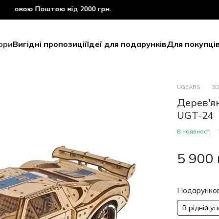
ю Поштою від 2000 грн.
ори
Вигідні пропозиції
Ідеї для подарунків
Для покупці
UGEARS
3D
Дерев'я
UGT-24
В наявності
5 900
Подарунков
В рідній у