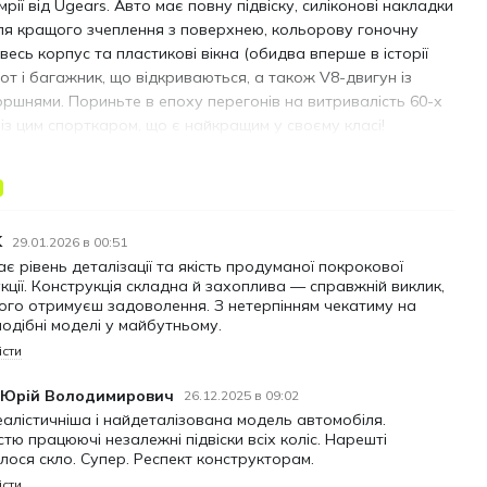
рії від Ugears. Авто має повну підвіску, силіконові накладки
ля кращого зчеплення з поверхнею, кольорову гоночну
весь корпус та пластикові вікна (обидва вперше в історії
пот і багажник, що відкриваються, а також V8-двигун із
ршнями. Пориньте в епоху перегонів на витривалість 60-х
 із цим спорткаром, що є найкращим у своєму класі!
орткар UGT-24, витягнувши ключ із багажника та вставивши
овий механізм під шасі. Встановіть автомобіль на підлогу
ку рівну поверхню) і переведіть перемикач Стоп/Старт у
т», або ж залиште у нейтральному режимі, щоб
K
29.01.2026 в 00:51
и за тим, як працюють поршні. Функціональна коробка
є рівень деталізації та якість продуманої покрокової
ож має режими «вперед», «назад» і режим «спорт», який
укції. Конструкція складна й захоплива — справжній виклик,
тівці рухатися ще швидше. Також серед рухомих частин цієї
кого отримуєш задоволення. З нетерпінням чекатиму на
 подібні моделі у майбутньому.
моделі: радіаторний вентилятор, ручне гальмо, бензобаки,
і, склоочисники.
істи
T-24 – це справжня перлина автопарку Ugears, який
 Юрій Володимирович
26.12.2025 в 09:02
і моделі, як Дрифт Кобра, Крилате спорт-купе, Родстер VM-
алістичніша і найдеталізована модель автомобіля.
прі U-9. Ця дерев’яна модель гоночного автомобіля має
стю працюючі незалежні підвіски всіх коліс. Нарешті
рівень, що стане викликом і винагородою для досвідчених
лося скло. Супер. Респект конструкторам.
Вам обов’язково сподобаються дизайн і механічна дія цього
істи