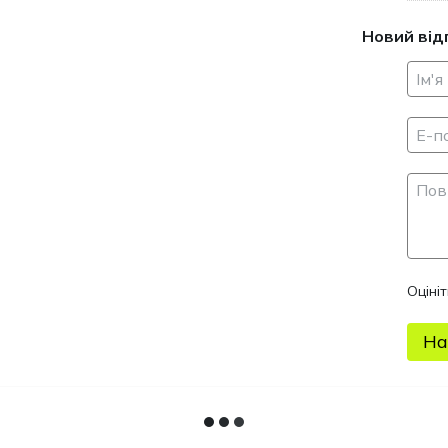
складаєт
Новий від
ілюстров
Оціні
На