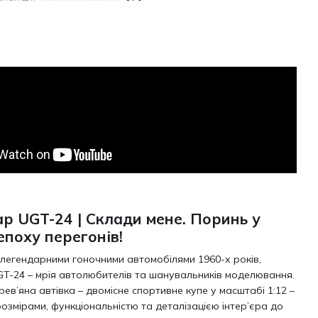
р UGT-24 | Склади мене. Поринь у
епоху перегонів!
легендарними гоночними автомобілями 1960-х років,
T-24 – мрія автолюбителів та шанувальників моделювання.
рев’яна автівка – двомісне спортивне купе у масштабі 1:12 –
розмірами, функціональністю та деталізацією інтер’єра до