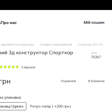
Мій кошик
в
Про нас
 дерев'яні конструктори
Складне моделювання
Спорткар UGT-24
ний 3д конструктор Спорткар
SKU
70267
5 відгуків
 грн
Порівняти
В бажання
а упаковка
паковці Ugears
Ретро папір ( +200 грн.)