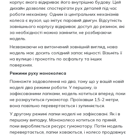
корпус якого відкриває його внутрішню будову. Цей
дизайн дозволяє спостерігати рух деталей під час
роботи механізму. Одним із центральних механізмів
колеса є вузол, що імітує паровий двигун. Відсутність
зовнішнього корпусу відкриває доступ до резинок, які
за необхідності можна замінити, не розбираючи
модель.
Незважаючи на витончений зовнішній вигляд, нова
модель має досить солідний запас міцності. Візьміть її
на вулицю і прокотіть по асфальту та інших
поверхнях.
Режими руху моноколеса
Помножте задоволення на два, тому що у вашій новій
моделі два режими роботи. У першому, із
зафіксованими лапками, модель котиться вперед, поки
не розкрутиться гумомотор. Проїхавши 1,5-2 метри,
вона повільно перевертається і зупиняється.
У другому режимі лапки моделі не зафіксовані. Як і в
першому випадку, Моноколесо котиться по прямій,
поки виробляється ресурс гумомотору. Потім модель
перевертається, лапки ховаються, і колесо продовжує