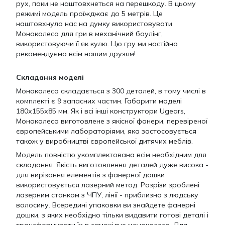
рух, поки не наштовхнеться на перешкоду. В цьому
режимі модель проїжджає до 5 метрів. Це
наштовхнуло нас на думку використовувати
Моноколесо для гри в механічний боулінг,
використовуючи її як кулю. Цю гру ми настійно
рекомендуємо всім нашим друзям!
Складання моделі
Моноколесо складається з 300 деталей, в тому числі в
комплекті є 9 запасних частин. Габарити моделі
180х155х85 мм. Як і всі інші конструктори Ugears,
Моноколесо виготовлене з якісної фанери, перевіреної
європейськими лабораторіями, яка застосовується
також у виробництві європейської дитячих меблів.
Модель повністю укомплектована всім необхідним для
складання. Якість виготовлення деталей дуже висока -
для вирізання елементів з фанерної дошки
використовується лазерний метод. Розрізи зроблені
лазерним станком з ЧПУ, лінії - приблизно з людську
волосину. Всередині упаковки ви знайдете фанерні
дошки, з яких необхідно тільки видавити готові деталі і