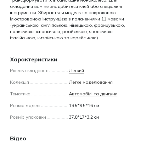
трансформувати їх в самохідне моноколесо. Для
складання вам не знадобиться клей або спеціальні
інструменти. Збирається модель за покроковою
ілюстрованою інструкцією з поясненнями 11 мовами
(українською, англійською, німецькою, французькою,
польською, іспанською, російською, японською,
італійською, китайською та корейською).
Характеристики
Рівень складності
Легкий
Колекція
Легке моделювання
Тематика
Автомобілі та двигуни
Розмір моделі
18.5*9.5*16 см
Розмір упаковки
37.8*17*3.2 см
Відео