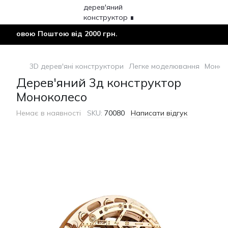
Новою Поштою від 2000 грн.
3D дерев'яні конструктори
Легке моделювання
Монок
Дерев'яний 3д конструктор
Моноколесо
Немає в наявності
SKU:
70080
Написати відгук