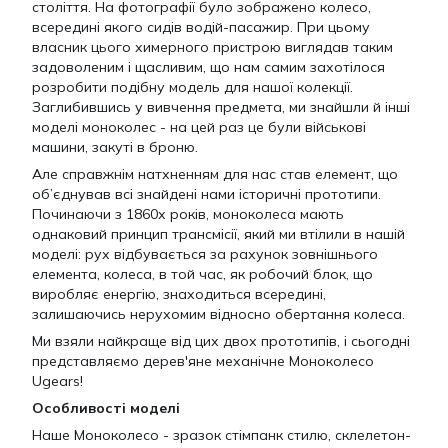
століття. На фотографії було зображено колесо,
всередині якого сидів водій-пасажир. При цьому
власник цього химерного пристрою виглядав таким
задоволеним і щасливим, що нам самим захотілося
розробити подібну модель для нашої колекції.
Заглибившись у вивчення предмета, ми знайшли й інші
моделі моноколес - на цей раз це були військові
машини, закуті в броню.
Але справжнім натхненням для нас став елемент, що
об’єднував всі знайдені нами історичні прототипи.
Починаючи з 1860х років, моноколеса мають
однаковий принцип трансмісії, який ми втілили в нашій
моделі: рух відбувається за рахунок зовнішнього
елемента, колеса, в той час, як робочий блок, що
виробляє енергію, знаходиться всередині,
залишаючись нерухомим відносно обертання колеса.
Ми взяли найкраще від цих двох прототипів, і сьогодні
представляємо дерев'яне механічне Моноколесо
Ugears!
Особливості моделі
Наше Моноколесо - зразок стімпанк стилю, склелетон-