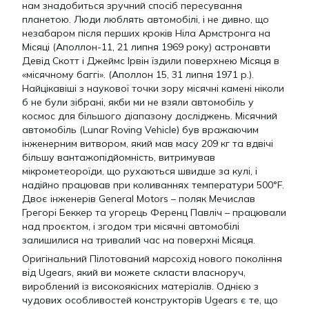
нам знадобиться зручний спосіб пересування
планетою. Люди люблять автомобілі, і не дивно, що
незабаром після перших кроків Ніла Армстронга на
Місяці (Аполлон-11, 21 липня 1969 року) астронавти
Девід Скотт і Джеймс Ірвін їздили поверхнею Місяця в
«місячному баггі». (Аполлон 15, 31 липня 1971 р.).
Найцікавіші з наукової точки зору місячні камені ніколи
б не були зібрані, якби ми не взяли автомобіль у
космос для більшого діапазону досліджень. Місячний
автомобіль (Lunar Roving Vehicle) був вражаючим
інженерним витвором, який мав масу 209 кг та вдвічі
більшу вантажопідйомність, витримував
мікрометеороїди, що рухаються швидше за кулі, і
надійно працював при коливаннях температури 500°F.
Двоє інженерів General Motors – поляк Мечислав
Грегорі Беккер та угорець Ференц Павліч – працювали
над проєктом, і згодом три місячні автомобілі
залишилися на тривалий час на поверхні Місяця.
Оригінальний Пілотований марсохід нового покоління
від Ugears, який ви можете скласти власноруч,
вироблений із високоякісних матеріалів. Однією з
чудових особливостей конструкторів Ugears є те, що