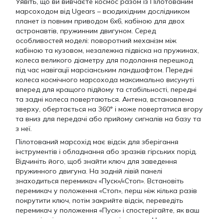
Уявіть, що ви вивчаєте космос разом із Пілотованим
марсоходом від Ugears – всюдихідним дослідником
планет із повним приводом 6x6, кабіною для двох
астронавтів, пружинним двигуном. Серед
особливостей моделі: поворотний механізм між
кабіною та кузовом, незалежна підвіска на пружинах,
колеса великого діаметру для подолання перешкод
під час навігації марсіанським ландшафтом. Передні
колеса космічного марсохода максимально висунуті
вперед для кращого підйому та стабільності, передні
та задні колеса повертаються. Антена, встановлена
зверху, обертається на 360° і може повертатися вгору
та вниз для передачі або прийому сигналів на базу та
з неї.
Пілотований марсохід має відсік для зберігання
інструментів і обладнання або зразків гірських порід.
Відчиніть його, щоб знайти ключ для заведення
пружинного двигуна. На задній лівій панелі
знаходиться перемикач «Пуск»/«Стоп». Встановіть
перемикач у положення «Стоп», перш ніж кілька разів
покрутити ключ, потім закрийте відсік, переведіть
перемикач у положення «Пуск» і спостерігайте, як ваш