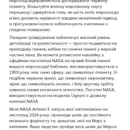
марсохід відправляється досліджувати Червону
планету. Влаштуйте власну марсіанську смугу
перешкод і здивуйтеся тому, як шість коліс марсохода
м’яко долають нерівності завдяки незалежній підвісці,
а прогумовані колеса забезпечують зчеплення з
гладкою поверхнею.
Лазерне гравірування забезпечує високий рівень
деталізації та реалістичності — просто подивіться на
приладову панель кабіни та сонячні панелі у верхній
частині люка. Ви можете розмістити наклейку з
офіційним логотипом NASA на правій бічній панелі
вашого марсохода! Емблема, яка використовується з
1959 року, має синю сферу, що символізує планету, V-
подібне червоне крило, що символізує аеронавтику,
зірки, що символізують космос, і білу кругову орбіту
навколо назви космічного агентства. Логотип NASA
використовується на моделях Ugears з дозволу
компанії NASA.
Місія NASA Artemis II, запуск якої заплановано на
листопад 2024 року, прокладе шлях до постійного
місячного форпосту та, зрештою, місії на Марс з
екіпажем. Якщо людство пройде весь шлях до Марса,