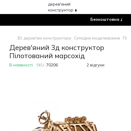
Безкоштовна доставка
3D дерев'яні конструктори
Складне моделювання
Піл
Дерев'яний 3д конструктор
Пілотований марсохід
В наявності
SKU:
70206
2 відгуки