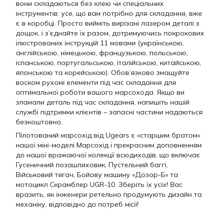
вони складаються без клею чи спеціальних
інструментів: усе, що вам потрібно для складання, вже
є в коробці. Просто вийміть вирізані лазером деталі з
дощок, і з’єднайте їх разом, дотримуючись покрокових
ілюстрованих інструкцій 11 мовами (українською,
англійською, німецькою, французькою, польською,
іспанською, португальською, італійською, китайською,
японською та корейською). Обов’язково змащуйте
воском рухомі елементи під час складання для
оптимальної роботи вашого марсохода. Якщо ви
зламали деталь під час складання, напишіть нашій
службі підтримки клієнтів – запасні частини надаються
безкоштовно.
Пілотований марсохід від Ugears є «старшим братом»
нашої міні-моделі Марсохід і прекрасним доповненням
до нашої вражаючої колекції всюдиходів, що включає
Гусеничний позашляховик, Пустельний баггі,
Військовий тягач, Бойову машину «Дозор-Б» та
мотоцикл Скрамблер UGR-10. Зберіть їх усіх! Вас
вразить, як інженери ретельно продумують дизайн та
механіку, відповідно до потреб місії!