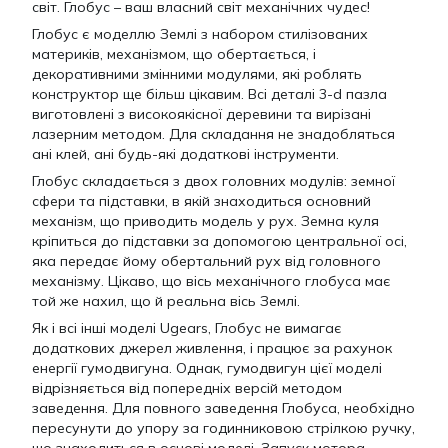
світ. Глобус – ваш власний світ механічних чудес!
Глобус є моделлю Землі з набором стилізованих
материків, механізмом, що обертається, і
декоративними змінними модулями, які роблять
конструктор ще більш цікавим. Всі деталі 3-d пазла
виготовлені з високоякісної деревини та вирізані
лазерним методом. Для складання не знадобляться
ані клей, ані будь-які додаткові інструменти.
Глобус складається з двох головних модулів: земної
сфери та підставки, в якій знаходиться основний
механізм, що приводить модель у рух. Земна куля
кріпиться до підставки за допомогою центральної осі,
яка передає йому обертальний рух від головного
механізму. Цікаво, що вісь механічного глобуса має
той же нахил, що й реальна вісь Землі.
Як і всі інші моделі Ugears, Глобус не вимагає
додаткових джерел живлення, і працює за рахунок
енергії гумодвигуна. Однак, гумодвигун цієї моделі
відрізняється від попередніх версій методом
заведення. Для повного заведення Глобуса, необхідно
пересунути до упору за годинниковою стрілкою ручку,