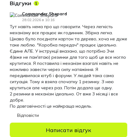
Відгуки
1
Commander Shepard
28.02.2026 в 10:16
Тут навіть нема про що говорити. Через легкість
механізму все працює як годинник. Збірка легка.
Цікаво було поєднати картон та дерево, хоча не дуже
таке люблю. "Коробка передач" працює ідеально.
Єдине АЛЕ. У інструкції вказано, що потрібно 3чи
4(вже не пам'ятаю) резинки для того щоб це все могло
крутитися. Я поставила і механізм взагалі навіть не
можливо завести через силу натяжіння. Я
передивилася ютуб і форуми. У людей така сама
ситуація. Тому я взяла спочатку 1 резинку. З нею
крутиться але через раз. Потім додала ще одну.
2 резинки в механізм ідеально. От вже 3 місяці і все
добре.
По довговічності це найкраща модель.
Відповісти
Написати відгук