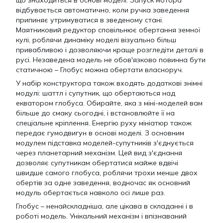
що знаходиться в основі моделі. Запуск мотора
відбувається автоматично, коли ручка заведення
припиняє утримуватися в зведеному стані.
Маятниковий редуктор сповільнює обертання земної
кулі, роблячи динаміку моделі візуально більш
привабливою і дозволяючи краще розгледіти деталі в
русі. Незаведена модель не обов'язково повинна бути
статичною – Глобус можна обертати власноруч.
У набір конструктора також входять додаткові знімні
модулі: шаттл і супутник, що обертаються над
екватором глобуса. Обирайте, яка з міні-моделей вам
більше до смаку сьогодні, і встановлюйте її на
спеціальне кріплення. Енергію руху мініатюр також
передає гумодвигун в основі моделі. З основним
модулем підставка моделей-супутників з'єднується
через планетарний механізм. Цей вид з'єднання
дозволяє супутникам обертатися майже вдвічі
швидше самого глобуса, роблячи трохи менше двох
обертів за одне заведення, водночас як основний
модуль обертається навколо осі лише раз.
Глобус – ненайскладніша, але цікава в складанні і в
роботі модель. Унікальний механізм і впізнаваний