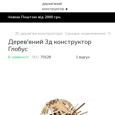
 Новою Поштою від 2000 грн.
3D дерев'яні конструктори
Середнє моделювання
Гло
Дерев'яний 3д конструктор
Глобус
В наявності
SKU:
70128
1 відгук