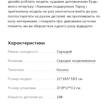
дизайн роблять модель чудовим доповненням будь-
якого інтер'єру і бажаним подарунком. Гарну і
оригінальну модель не раз захочеться взяти до рук,
поспостерігати за рухом деталей, які пропливають по
колу материками, і помріяти про дивовижні куточки
планети, які ви збираєтеся одного разу відвідати.
Характеристики
Рівень складності
Середній
Колекція
Середнє моделювання
Тематика
Космос
Розмір моделі
21*18.5*18.5 см
Розмір упаковки
37.8*17*3.2 см
Кількість деталей шт.
184