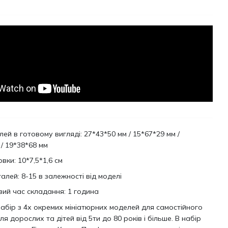
ей в готовому вигляді: 27*43*50 мм / 15*67*29 мм /
 / 19*38*68 мм
вки: 10*7,5*1,6 см
талей: 8-15 в залежності від моделі
ий час складання: 1 година
набір з 4х окремих мініатюрних моделей для самостійного
я дорослих та дітей від 5ти до 80 років і більше. В набір