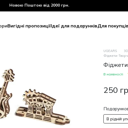
овою Поштою від 2000 грн.
ори
Вигідні пропозиції
Ідеї для подарунків
Для покупці
UGEARS
3D
Фіджети-Творчі
Фіджети-
В наявності
250 г
Подарунков
В рідній у