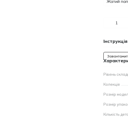
Жатий папі
Інструкція
Завантажит
Характер
Рівень склад
Колекція
Розмір модел
Розмір упак
Кількість дет