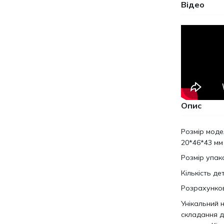
Відео
Опис
Розмір модел
20*46*43 мм
Розмір упако
Кількість де
Розрахунков
Унікальний 
складання дл