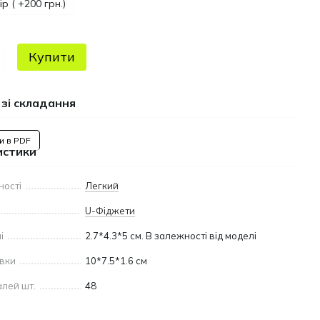
р ( +200 грн.)
Купити
 зі складання
и в PDF
истики
ності
Легкий
U-Фіджети
і
2.7*4.3*5 см. В залежності від моделі
овки
10*7.5*1.6 см
алей шт.
48