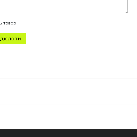
ть товар
діслати