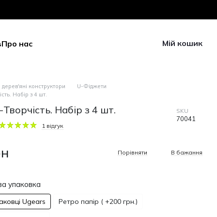
Мій кошик
в
Про нас
 дерев'яні конструктори
U-Фіджети
сть. Набір з 4 шт.
Творчість. Набір з 4 шт.
SKU
70041
1 відгук
рн
Порівняти
В бажання
а упаковка
паковці Ugears
Ретро папір ( +200 грн.)