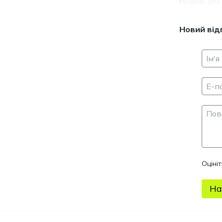
Модель для 
Новий від
Оціні
На