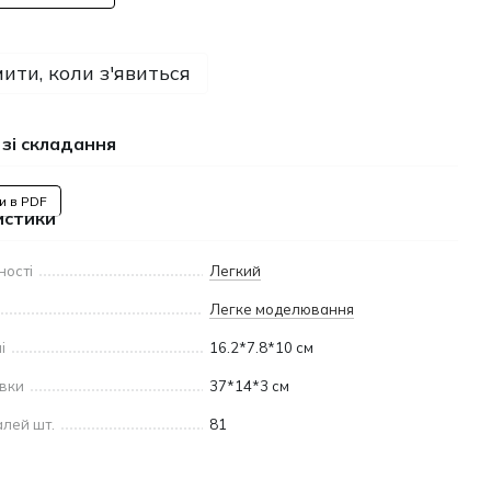
ити, коли з'явиться
 зі складання
и в PDF
истики
ності
Легкий
Легке моделювання
і
16.2*7.8*10 cм
овки
37*14*3 см
алей шт.
81