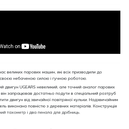
час великих парових машин, які всіх призводили до
своєю небаченою силою і гучною роботою.
й двигун UGEARS невеликий, але точний аналог парових
він запрацював достатньо подути в спеціальний розтруб
тити двигун від звичайної повітряної кульки. Надзвичайним
дель виконана повністю з деревних матеріалів. Конструкція
ний тахометр і два пенала для дрібниць.