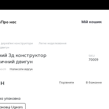
Мій кошик
в
Про нас
 дерев'яні конструктори
Легке моделювання
двигун
ний 3д конструктор
SKU
70009
ичний двигун
ості
Написати відгук
рн
Порівняти
В бажання
а упаковка
паковці Ugears