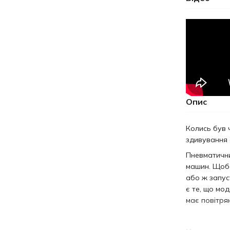
Опис
Колись був 
здивування 
Пневматични
машин. Щоб 
або ж запус
є те, що мо
має повітря