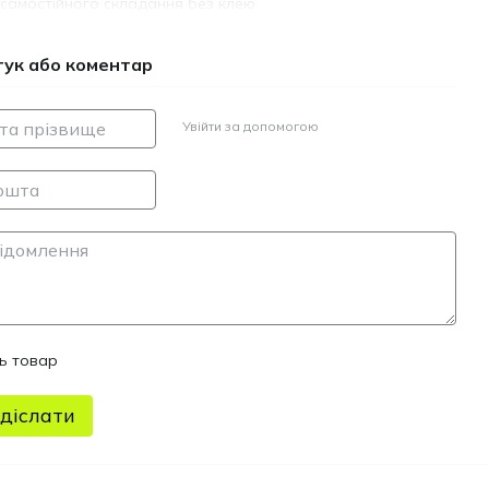
самостійного складання без клею.
гук або коментар
Увійти за допомогою
ть товар
діслати