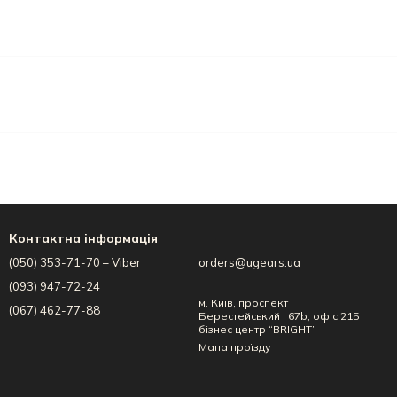
Контактна інформація
(050) 353-71-70 – Viber
orders@ugears.ua
(093) 947-72-24
м. Київ, проспект
(067) 462-77-88
Берестейський , 67b, офіс 215
бізнес центр “BRIGHT”
Мапа проїзду