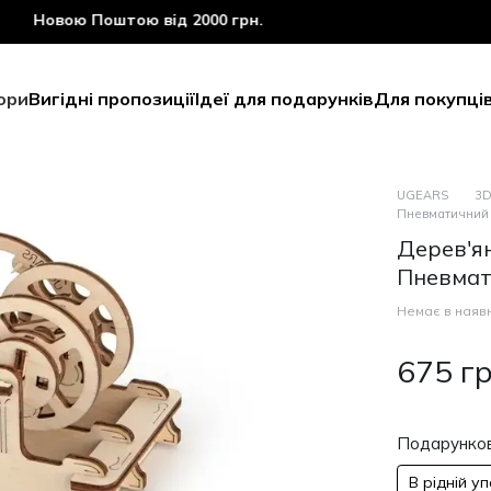
овою Поштою від 2000 грн.
ори
Вигідні пропозиції
Ідеї для подарунків
Для покупці
UGEARS
3D
Пневматичний 
Дерев'я
Пневмат
Немає в наявн
675 г
Подарунков
В рідній у