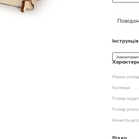
Повідом
Інструкція
Завантажит
Характер
Рівень склад
Колекція
Розмір модел
Розмір упак
Кількість дет
Відео