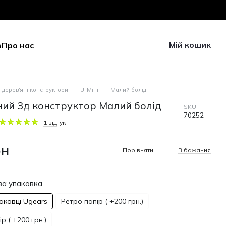
Мій кошик
в
Про нас
 дерев'яні конструктори
U-Міні
Малий болід
ний 3д конструктор Малий болід
SKU
70252
1 відгук
рн
Порівняти
В бажання
а упаковка
паковці Ugears
Ретро папір ( +200 грн.)
р ( +200 грн.)