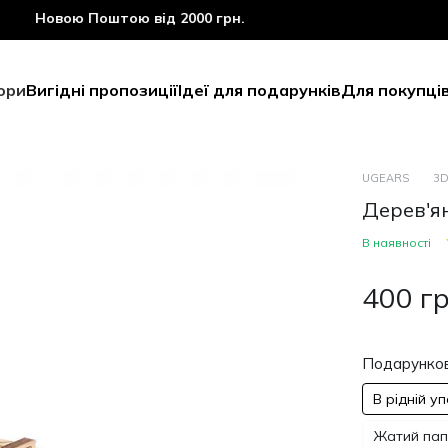
Новою Поштою від 2000 грн.
ори
Вигідні пропозиції
Ідеї для подарунків
Для покупці
UGEARS
3D
Дерев'я
В наявності
400 г
Подарунков
В рідній у
Жатий папі