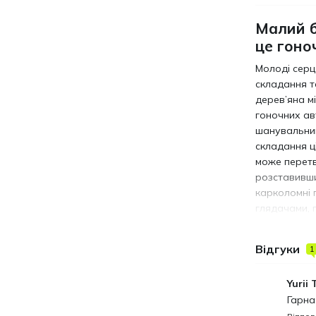
Малий б
це гоно
Молоді серц
складання т
дерев’яна м
гоночних ав
шанувальник
складання ц
може перетв
розставивши
карколомні 
глядачами, 
чергове кол
Малий болід
Відгуки
1
відтворити 
площинних е
Yurii
відкрита ка
Гарна
деталі, про