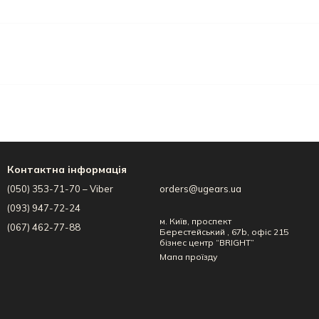
у інженеру та винахіднику разом із конструктором Малий
олоджуйтеся самі чи з сім’єю, а також даруйте на день
 будь-яке інше свято, або й без приводу!
Контактна інформація
(050) 353-71-70 – Viber
orders@ugears.ua
(093) 947-72-24
м. Київ, проспект
(067) 462-77-88
Берестейський , 67b, офіс 215
бізнес центр “BRIGHT”
Мапа проїзду