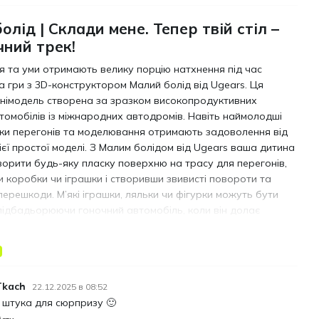
олід | Склади мене. Тепер твій стіл –
чний трек!
я та уми отримають велику порцію натхнення під час
а гри з 3D-конструктором Малий болід від Ugears. Ця
інімодель створена за зразком високопродуктивних
томобілів із міжнародних автодромів. Навіть наймолодші
и перегонів та моделювання отримають задоволення від
ієї простої моделі. З Малим болідом від Ugears ваша дитина
орити будь-яку пласку поверхню на трасу для перегонів,
 коробки чи іграшки і створивши звивисті повороти та
перешкоди. М’які іграшки, ляльки чи фігурки можуть бути
підбадьорюючи гоночний автомобіль, коли він долає
о!
 має витончений аеродинамічний дизайн. Нам вдалося
загальний образ швидкісного авто за допомогою простих
лементів, що нагадують обтікання корпусу. Одномісна
 Tkach
22.12.2025 в 08:52
біна (кокпіт) і відкритий дизайн загалом демонструють
 штука для сюрпризу 🙂
думані до дрібниць. Малий болід від Ugears може котитися