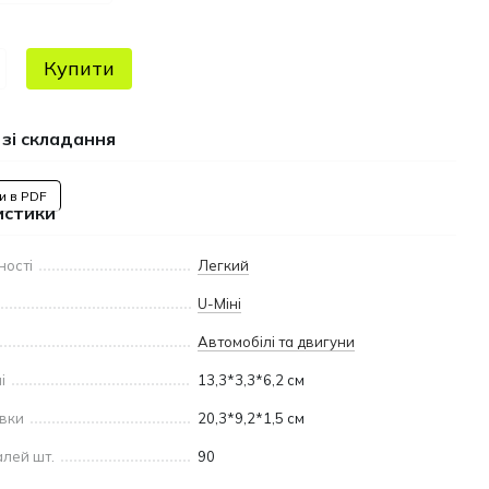
Купити
 зі складання
и в PDF
истики
ності
Легкий
U-Міні
Автомобілі та двигуни
і
13,3*3,3*6,2 см
овки
20,3*9,2*1,5 см
алей шт.
90