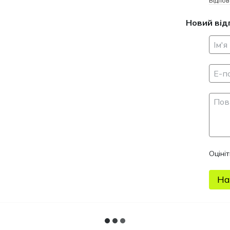
Відпов
або рухатис
має чіпкі п
Новий від
розмір дозв
також демон
Однією з чу
без клею чи
складання в
попередньо 
та з’єднайте
конструктор
кольорі чи 
(але зауваж
Малий болід
Оціні
для всіх шан
машини та м
На
3D-конструк
літаки, авто
роботи, скр
Складаючи ц
механічні на