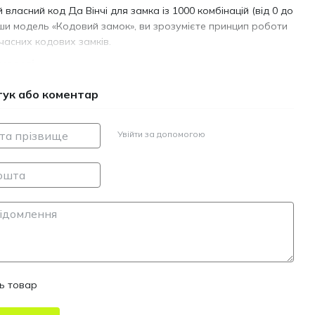
й власний код Да Вінчі для замка із 1000 комбінацій (від 0 до
вши модель «Кодовий замок», ви зрозумієте принцип роботи
часних кодових замків.
моделі
 виготовлений з якісної фанерної дошки, яка перевірена
гук або коментар
ми лабораторіями і застосовується, також, у виробництві
лів. Модель повністю укомплектована всім необхідним для
Увійти за допомогою
паковки ви знайдете фанерні дошки, з яких потрібно лише
тові деталі і трансформувати їх в самохідний експрес з
м не знадобляться ані клей, ані спеціальні інструменти.
 модель за ілюстрованою інструкцією з поясненнями 11
їнська, англійська, німецька, французька, польська,
осійська, турецька, італійська, китайська і корейська).
ть товар