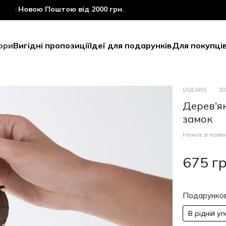
Новою Поштою від 2000 грн.
ори
Вигідні пропозиції
Ідеї для подарунків
Для покупці
UGEARS
3D
Дерев'я
замок
Немає в наявн
675 г
Подарунков
В рідній у