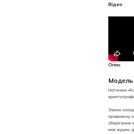
Відео
Опис
Модель
Натхнені «Ко
криптографії
Замок склад
правильну к
зберігання 
має вушко д