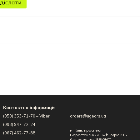
діслати
Контактна інформація
(050) 353-71-70 – Viber
orders@ugears.ua
(093) 947-72-24
м. Київ, проспект
(067) 462-77-88
Берестейський , 67b, офіс 215
бізнес центр “BRIGHT”