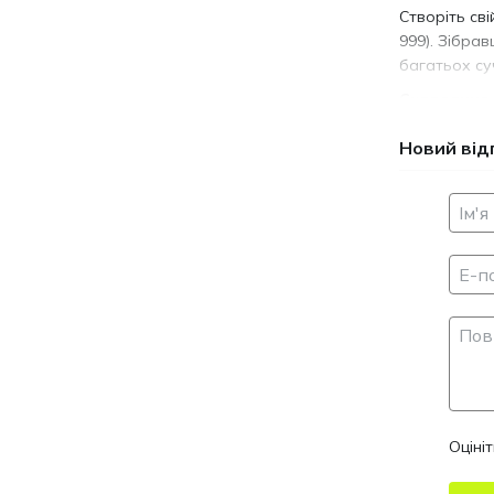
Створіть сві
999). Зібра
багатьох су
Складання 
Конструктор
Новий від
європейськи
дитячих меб
складання.
Всередині у
видавити го
тендером. Ва
Складається
мовами (укра
іспанська, р
Оціні