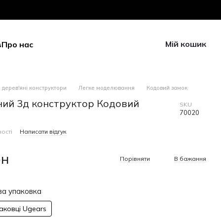
Мій кошик
в
Про нас
 дерев'яні конструктори
Легке моделювання
Кодовий замок
ний 3д конструктор Кодовий
SKU
70020
ості
Написати відгук
рн
Порівняти
В бажання
а упаковка
паковці Ugears