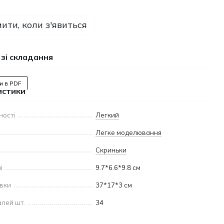
ити, коли з'явиться
 зі складання
и в PDF
истики
ності
Легкий
Легке моделювання
Скриньки
і
9.7*6.6*9.8 см
овки
37*17*3 см
алей шт.
34