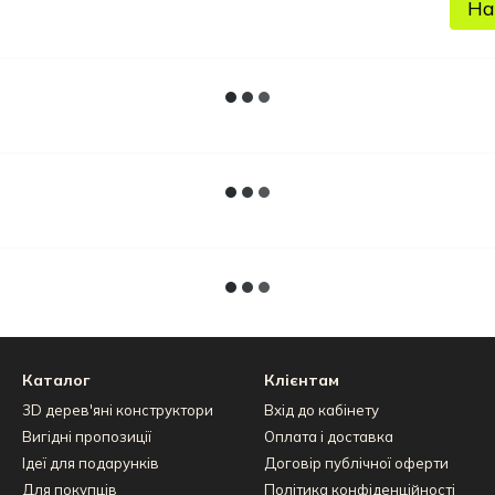
На
Каталог
Клієнтам
3D дерев'яні конструктори
Вхід до кабінету
Вигідні пропозиції
Оплата і доставка
Ідеї для подарунків
Договір публічної оферти
Для покупців
Політика конфіденційності