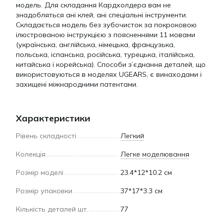
модель. Для складання Кардхолдера вам не
знадобляться ані клей, ані спеціальні інструменти.
Складається модель без зубочисток за покроковою
ілюстрованою інструкцією з поясненнями 11 мовами
(українська, англійська, німецька, французька,
польська, іспанська, російська, турецька, італійська,
китайська і корейська). Способи з’єднання деталей, що
використовуються в моделях UGEARS, є винаходами і
захищені міжнародними патентами.
Характеристики
Рівень складності
Легкий
Колекція
Легке моделювання
Розмір моделі
23.4*12*10.2 см
Розмір упаковки
37*17*3.3 см
Кількість деталей шт.
77