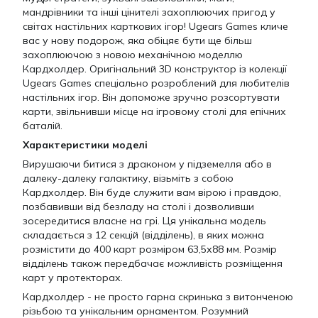
мандрівники та інші цінителі захоплюючих пригод у
світах настільних карткових ігор! Ugears Games кличе
вас у нову подорож, яка обіцяє бути ще більш
захоплюючою з новою механічною моделлю
Кардхолдер. Оригінальний 3D конструктор із колекції
Ugears Games спеціально розроблений для любителів
настільних ігор. Він допоможе зручно розсортувати
карти, звільнивши місце на ігровому столі для епічних
баталій.
Характеристики моделі
Вирушаючи битися з драконом у підземелля або в
далеку-далеку галактику, візьміть з собою
Кардхолдер. Він буде служити вам вірою і правдою,
позбавивши від безладу на столі і дозволивши
зосередитися власне на грі. Ця унікальна модель
складається з 12 секцій (відділень), в яких можна
розмістити до 400 карт розміром 63,5х88 мм. Розмір
відділень також передбачає можливість розміщення
карт у протекторах.
Кардхолдер - не просто гарна скринька з витонченою
різьбою та унікальним орнаментом. Розумний