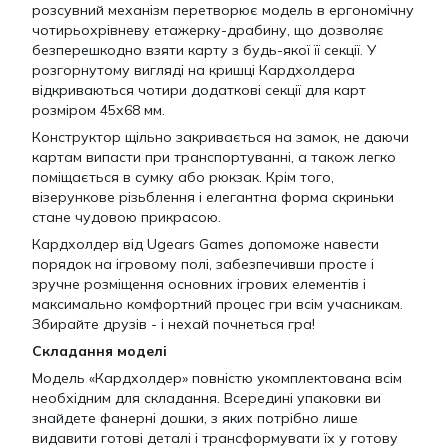
розсувний механізм перетворює модель в ергономічну
чотирьохрівневу етажерку-драбину, що дозволяє
безперешкодно взяти карту з будь-якої її секції. У
розгорнутому вигляді на кришці Кардхолдера
відкриваються чотири додаткові секції для карт
розміром 45х68 мм.
Конструктор щільно закривається на замок, не даючи
картам випасти при транспортуванні, а також легко
поміщається в сумку або рюкзак. Крім того,
візерункове різьблення і елегантна форма скриньки
стане чудовою прикрасою.
Кардхолдер від Ugears Games допоможе навести
порядок на ігровому полі, забезпечивши просте і
зручне розміщення основних ігрових елементів і
максимально комфортний процес гри всім учасникам.
Збирайте друзів - і нехай почнеться гра!
Складання моделі
Модель «Кардхолдер» повністю укомплектована всім
необхідним для складання. Всередині упаковки ви
знайдете фанерні дошки, з яких потрібно лише
видавити готові деталі і трансформувати їх у готову