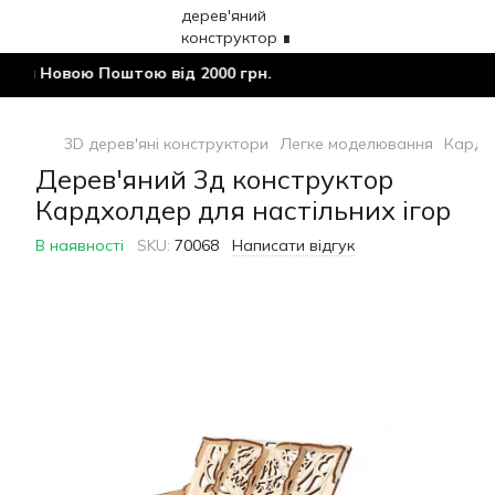
а Новою Поштою від 2000 грн.
3D дерев'яні конструктори
Легке моделювання
Кардх
Дерев'яний 3д конструктор
Кардхолдер для настільних ігор
В наявності
SKU:
70068
Написати відгук