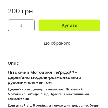
200 грн
Купити
До обраного
Опис
Літаючий Мотоцикл Геґріда™ –
дерев'яна модель-розмальовка з
рухомим елементом
Дерев'яна модель-розмальовка Літаючий
Мотоцикл Геґріда™ від Ugears
і
з механічними
елементами
Для дітей від 6 років... а також для дорослих будь-