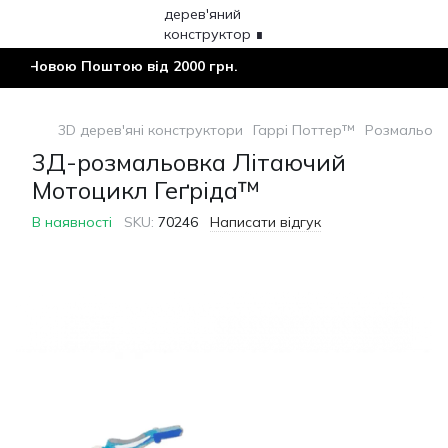
 Новою Поштою від 2000 грн.
3D дерев'яні конструктори
Гаррі Поттер™
Розмальовк
3Д-розмальовка Літаючий
Мотоцикл Геґріда™
В наявності
SKU:
70246
Написати відгук