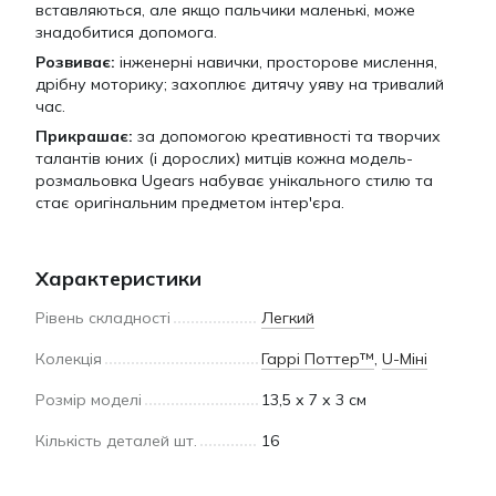
вставляються, але якщо пальчики маленькі, може
знадобитися допомога.
Розвиває:
інженерні навички, просторове мислення,
дрібну моторику; захоплює дитячу уяву на тривалий
час.
Прикрашає:
за допомогою креативності та творчих
талантів юних (і дорослих) митців кожна модель-
розмальовка Ugears набуває унікального стилю та
стає оригінальним предметом інтер'єра.
Характеристики
Рівень складності
Легкий
Колекція
Гаррі Поттер™
,
U-Міні
Розмір моделі
13,5 х 7 х 3 см
Кількість деталей шт.
16