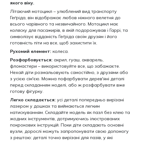
якого віку.
Літаючий мотоцикл – улюблений вид транспорту
Геґріда, він відображає любов ніжного велетня до
всього чарівного та незвичайного. Мотоцикл має
коляску для пасажирів, в якій подорожував і Гаррі, та
символізує відданість Геґріда своїм друзям і його
готовність піти на все, щоб захистити їх.
Рухомий елемент:
колеса.
Розфарбовується:
акрил, гуаш, акварель,
фломастери – використовуйте все, що забажаєте.
Нехай діти розмальовують самостійно, з друзями або
з усією сім'єю. Можна пофарбувати дерев'яні деталі
перед складанням моделі, або ж розфарбувати вже
готову фігурку.
Легко складається:
усі деталі попередньо вирізані
лазером у дошках та виймаються легким
натискуванням. Складайте модель як пазл без клею та
жодних інструментів, дотримуючись ілюстрованих
покрокових інструкцій. Поки діти складають основні
вузли, дорослі можуть запропонувати свою допомогу
з рештою: деталі точно вирізані для пазів, у які