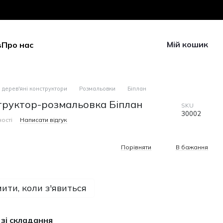
Мій кошик
в
Про нас
 дерев'яні конструктори
Розмальовки
Біплан
труктор-розмальовка Біплан
SKU
30002
ості
Написати відгук
н
Порівняти
В бажання
ити, коли з'явиться
 зі складання