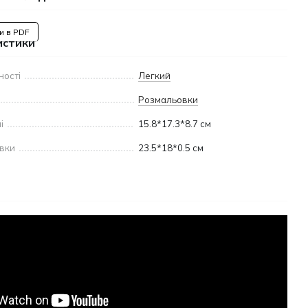
и в PDF
истики
ності
Легкий
Розмальовки
і
15.8*17.3*8.7 см
овки
23.5*18*0.5 см