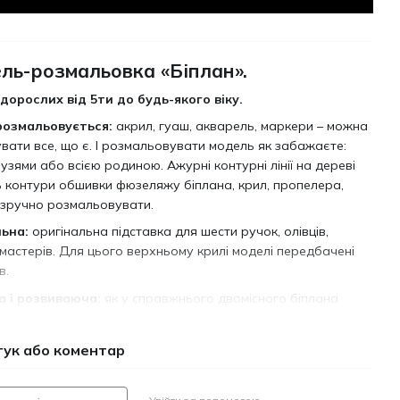
ль-розмальовка «Біплан».
 дорослих від 5ти до будь-якого віку.
озмальовується:
акрил, гуаш, акварель, маркери – можна
вати все, що є. І розмальовувати модель як забажаєте:
узями або всією родиною. Ажурні контурні лінії на дереві
контури обшивки фюзеляжу біплана, крил, пропелера,
 зручно розмальовувати.
ьна:
оригінальна підставка для шести ручок, олівців,
омастерів. Для цього верхньому крилі моделі передбачені
в.
а і розвиваюча:
як у справжнього двомісного біплана
вини 20го сторіччя, в моделі два крила, розміщених одне
 закріплених на роздільних консольних стійках. Прототипи
гук або коментар
 широко використовувались в якості учбово-тренувальних у
військовій авіації та у сільському господарстві. У верхній
еляжу знаходяться кабіна для командира корабля і