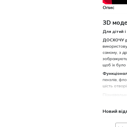
Опис
3D моде
Для дітей і
ДОСХОЧУ р
використову
самому, з др
зображують 
щоб їх було
Функціонал
пензлів, фл
шість отворі
Пізнавальн
першої поло
над одним і
Новий від
цієї моделі
цивільній і 
частині фюз