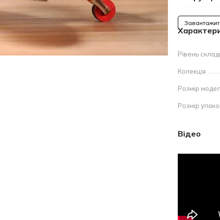
Завантажит
Характер
Рівень склад
Колекція
Розмір модел
Розмір упак
Відео