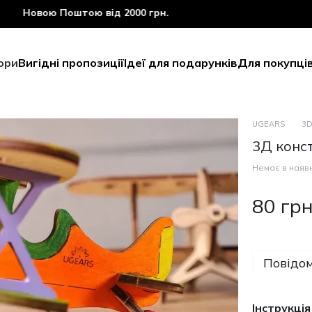
овою Поштою від 2000 грн.
ори
Вигідні пропозиції
Ідеї для подарунків
Для покупці
UGEARS
3D
3Д конс
Немає в наявн
80 гр
Повідом
Інструкція