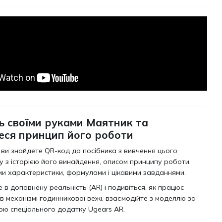
ь своїми руками Маятник та
еся принцип його роботи
 ви знайдете QR-код до посібника з вивчення цього
у з історією його винайдення, описом принципу роботи,
и характеристики, формулами і цікавими завданнями.
 в доповнену реальність (AR) і подивіться, як працює
в механізмі годинникової вежі, взаємодійте з моделлю за
ю спеціального додатку Ugears AR.