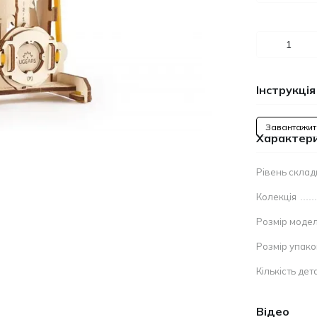
Інструкція
Завантажит
Характер
Рівень склад
Колекція
Розмір модел
Розмір упак
Кількість дет
Відео