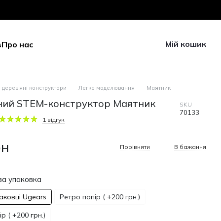
Мій кошик
в
Про нас
 дерев'яні конструктори
Легке моделювання
Маятник
ний STEM-конструктор Маятник
SKU
70133
1 відгук
рн
Порівняти
В бажання
а упаковка
паковці Ugears
Ретро папір ( +200 грн.)
р ( +200 грн.)