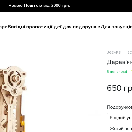
овою Поштою від 2000 грн.
ори
Вигідні пропозиції
Ідеї для подарунків
Для покупці
UGEARS
3D
Дерев'я
В наявності
650 г
Подарунков
В рідній у
Жатий папі