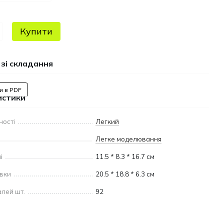
Купити
 зі складання
и в PDF
истики
ності
Легкий
Легке моделювання
і
11.5 * 8.3 * 16.7 см
овки
20.5 * 18.8 * 6.3 см
алей шт.
92