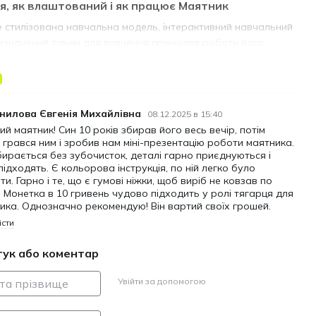
я, як влаштований і як працює Маятник
е стилізована навчальна модель, інтерактивний навчальний
ризначений тільки для вивчення принципів роботи його
аятник – один із найпростіших і надійніших механізмів для
у. Принцип його роботи такий: маятник коливається з
мплітудою за рахунок дії сили тяжіння на вантаж і
 енергії гумового джгута, який приводить в роботу механізм
нилова Євгенія Михайлівна
08.12.2025 в 15:40
 втрати кінетичної енергії під час коливань. В основі
ий маятник! Син 10 років збирав його весь вечір, потім
бчастий механізм, що приводиться в рух заводним колесом.
 грався ним і зробив нам міні-презентацію роботи маятника.
бирається без зубочисток, деталі гарно приєднуються і
дається з анкерної вилки, анкерного колеса, системи
 підходять. Є кольорова інструкція, по ній легко було
гумового джгута, вантажу та храповика з равликом для
ти. Гарно і те, що є гумові ніжки, щоб виріб не ковзав по
я похибки в роботі. У моделі передбачено кілька способів
. Монетка в 10 гривень чудово підходить у ролі тягарця для
 частоти коливань: вага вантажу, висота вантажу на
ика. Однозначно рекомендую! Він вартий своїх грошей.
натяг гумки.
істи
и він був вперше створений
гук або коментар
тивості маятника описав італійський інженер Галілео
нці 16-го століття. В 17-му столітті нідерландський фізик
Увійти за допомогою
йгенс застосував маятник в колісному годиннику з гирями.
єн Лулье в кінці 17-го століття застосував маятник в