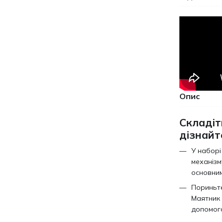
Опис
Складіт
дізнайт
У наборі
механізм
основним
Пориньте
Маятник 
допомого